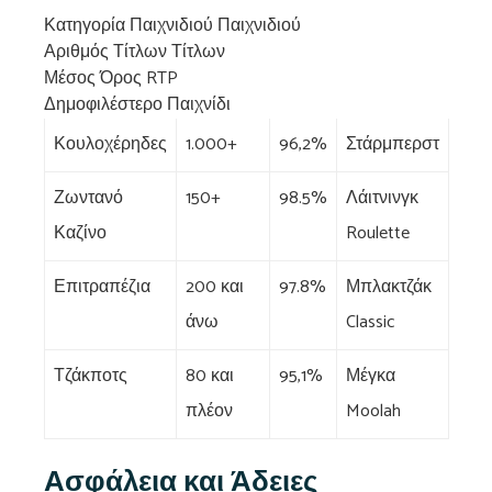
Κατηγορία Παιχνιδιού Παιχνιδιού
Αριθμός Τίτλων Τίτλων
Μέσος Όρος RTP
Δημοφιλέστερο Παιχνίδι
Κουλοχέρηδες
1.000+
96,2%
Στάρμπερστ
Ζωντανό
150+
98.5%
Λάιτνινγκ
Καζίνο
Roulette
Επιτραπέζια
200 και
97.8%
Μπλακτζάκ
άνω
Classic
Τζάκποτς
80 και
95,1%
Μέγκα
πλέον
Moolah
Ασφάλεια και Άδειες