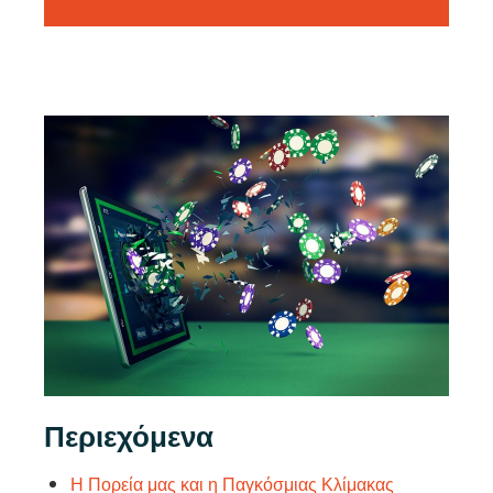
Περιεχόμενα
Η Πορεία μας και η Παγκόσμιας Κλίμακας