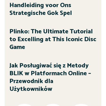
Handleiding voor Ons
Strategische Gok Spel
Plinko: The Ultimate Tutorial
to Excelling at This Iconic Disc
Game
Jak Posługiwać się z Metody
BLIK w Platformach Online –
Przewodnik dla
Użytkowników