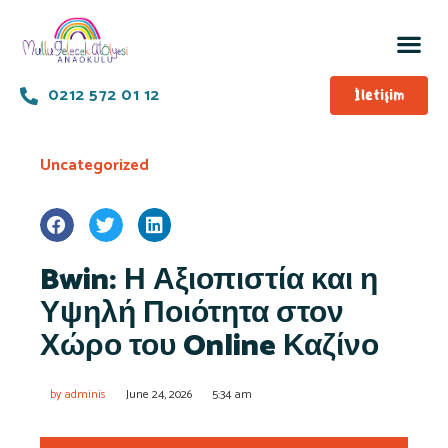
0212 572 01 12
İletişim
Uncategorized
Bwin: Η Αξιοπιστία και η
Υψηλή Ποιότητα στον
Χώρο του Online Καζίνο
by
adminis
June 24, 2026
5:34 am