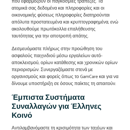
που εφαρμόζουν οι παγκόσμιες τράπεζες. Τα
ατομικά σας δεδομένα και πληροφορίες και οι
οικονομικής φύσεως πληροφορίες διατηρούνται
απόλυτα προστατευμένα και κρυπτογραφημένα, ενώ
ακολουθούμε πρωτόκολλα επαλήθευσης
ταυτότητας για την αποτροπή απάτης.
Δεσμευόμαστε πλήρως στην προώθηση του
ασφαλούς παιχνιδιού μέσω εργαλείων αυτό-
αποκλεισμού, ορίων κατάθεσης και χρονικών ορίων
περιορισμών. Συνεργαζόμαστε στενά με
οργανισμούς και φορείς όπως το GamCare και για να
δίνουμε υποστήριξη σε όσους παίκτες τη απαιτούν.
Έμπιστα Συστήματα
Συναλλαγών για Έλληνες
Κοινό
Αντιλαμβανόμαστε τη κρισιμότητα των ταχέων και