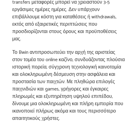
transfers μεταφορές μπορεί να χρειαστούν 3-5
εργάσιμες ημέρες ημέρες. Δεν υπάρχουν
επιβάλλουμε κόστη για καταθέσεις ή withdrawals,
εκτός από εξαιρετικές περιπτώσεις που
προσδιορίζονται στους όρους και προϋποθέσεις
μας.
Το Bwin αντιπροσωπεύει την αρχή της αριστείας
στον τομέα του online καζίνο, συνδυάζοντας πλούσια
ιστορική πορεία, σύγχρονη τεχνολογική καινοτομία
και ολοκληρωμένη δέσμευση στην ασφάλεια και
προστασία των παιχτών. Με πληθώρα επιλογές
παιχνιδιών και games, γρήγορες και έγκαιρες
πληρωμές και εξυπηρέτηση υψηλού επιπέδου,
δίνουμε μια ολοκληρωμένη και πλήρη εμπειρία που
ικανοποιεί πλήρως ακόμα και τους περισσότερο
απαιτητικούς χρήστες.