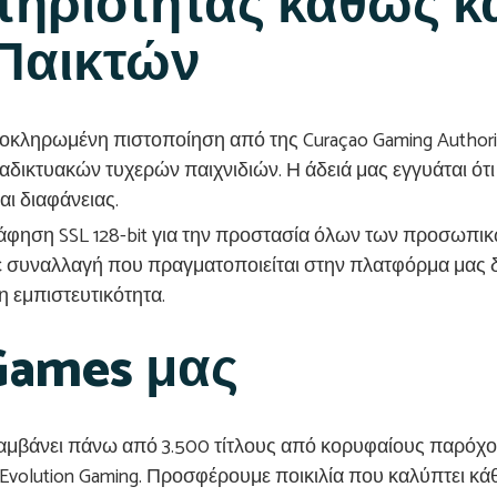
ηριότητας καθώς κ
Παικτών
οκληρωμένη πιστοποίηση από της Curaçao Gaming Authorit
αδικτυακών τυχερών παιχνιδιών. Η άδειά μας εγγυάται ότι 
ι διαφάνειας.
ηση SSL 128-bit για την προστασία όλων των προσωπικ
 συναλλαγή που πραγματοποιείται στην πλατφόρμα μας δ
 εμπιστευτικότητα.
Games μας
λαμβάνει πάνω από 3.500 τίτλους από κορυφαίους παρόχο
ι Evolution Gaming. Προσφέρουμε ποικιλία που καλύπτει κ