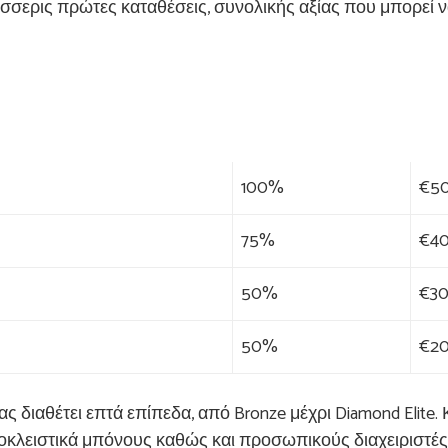
έσσερις πρώτες καταθέσεις, συνολικής αξίας που μπορεί ν
100%
€5
75%
€4
50%
€3
50%
€2
 διαθέτει επτά επίπεδα, από Bronze μέχρι Diamond Elite.
ποκλειστικά μπόνους καθώς και προσωπικούς διαχειριστές