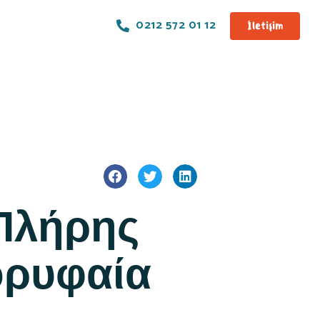
0212 572 01 12
İletişim
 Πλήρης
ορυφαία