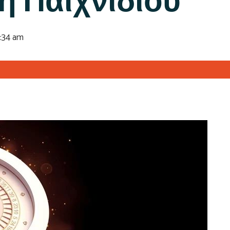
 Παιχνιδιού
:34 am