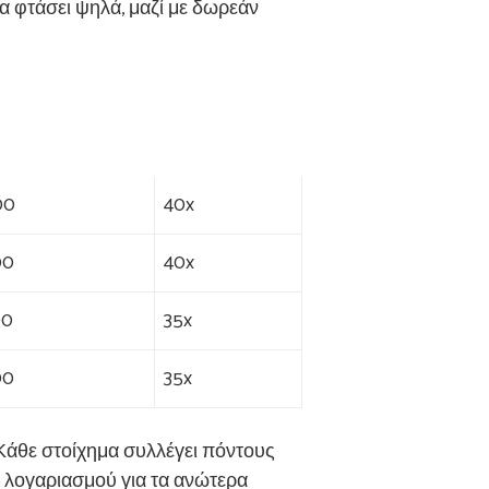
α φτάσει ψηλά, μαζί με δωρεάν
00
40x
00
40x
00
35x
00
35x
 Κάθε στοίχημα συλλέγει πόντους
 λογαριασμού για τα ανώτερα