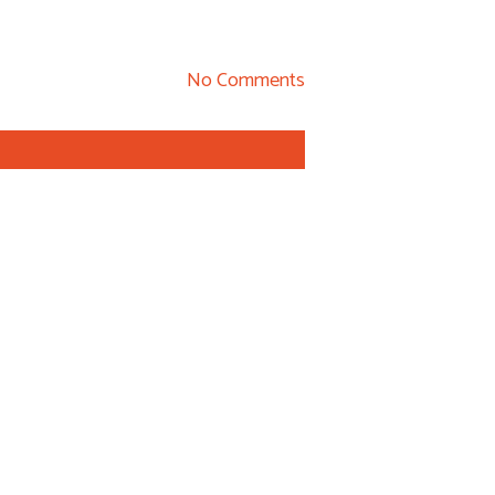
No Comments