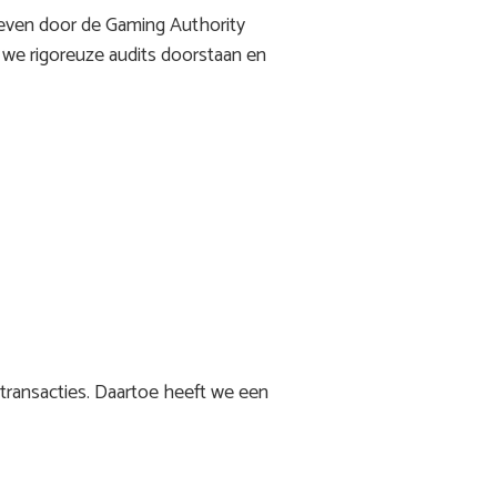
egeven door de Gaming Authority
t we rigoreuze audits doorstaan en
 transacties. Daartoe heeft we een