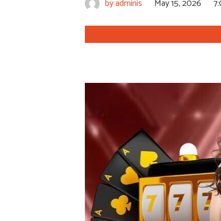
by
adminis
May 15, 2026
7