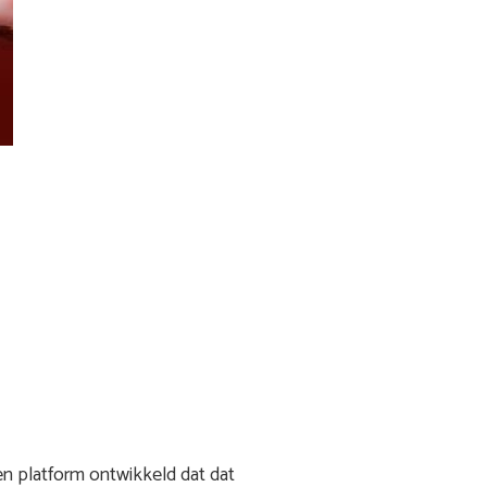
n platform ontwikkeld dat dat