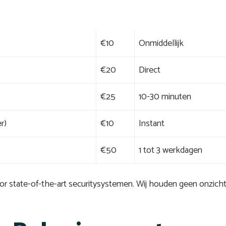
€10
Onmiddellijk
€20
Direct
€25
10-30 minuten
r)
€10
Instant
€50
1 tot 3 werkdagen
 state-of-the-art securitysystemen. Wij houden geen onzichtb