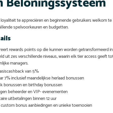
n Beloningssysteem
loyaliteit te appreciëren en beginnende gebruikers welkom te
hillende spelvoorkeuren en budgetten.
ails
reert rewards points op die kunnen worden getransformeerd in
uit zes verschillende niveaus, waarin elk tier access geeft to
lijke managers.
basiscashback van 5%
aar 7% inclusief maandelijkse herlaad bonussen
ek bonussen en birthday bonussen
 eigen beheerder en VIP- evenementen
aire uitbetalingen binnen 12 uur
et custom bonus aanbiedingen en unieke toernooien