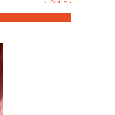
No Comments