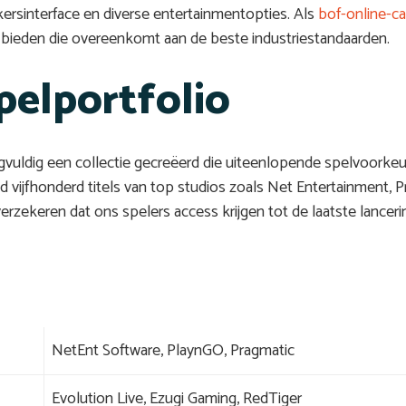
ikersinterface en diverse entertainmentopties. Als
bof-online-ca
 bieden die overeenkomt aan de beste industriestandaarden.
pelportfolio
vuldig een collectie gecreëerd die uiteenlopende spelvoork
 vijfhonderd titels van top studios zoals Net Entertainment, 
zekeren dat ons spelers access krijgen tot de laatste lanceri
NetEnt Software, PlaynGO, Pragmatic
Evolution Live, Ezugi Gaming, RedTiger