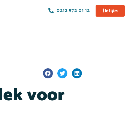
0212 572 01 12
İletişim
lek voor