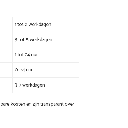
1 tot 2 werkdagen
3 tot 5 werkdagen
1 tot 24 uur
0-24 uur
3-7 werkdagen
are kosten en zijn transparant over