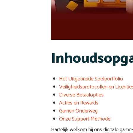
Inhoudsopg
Het Uitgebreide Spelportfolio
Veiligheidsprotocollen en Licentie
Diverse Betaalopties
Acties en Rewards
Gamen Onderweg
Onze Support Methode
Hartelijk welkom bij ons digitale ga