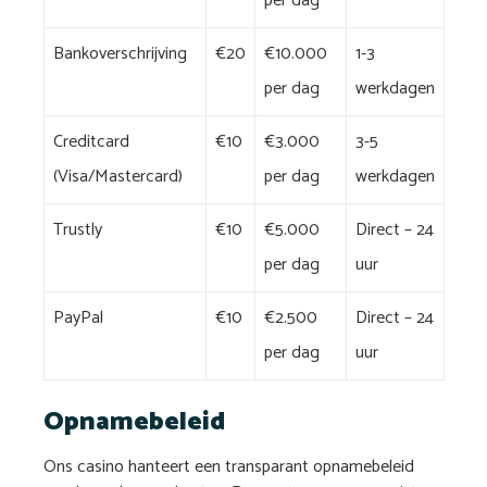
per dag
Bankoverschrijving
€20
€10.000
1-3
per dag
werkdagen
Creditcard
€10
€3.000
3-5
(Visa/Mastercard)
per dag
werkdagen
Trustly
€10
€5.000
Direct – 24
per dag
uur
PayPal
€10
€2.500
Direct – 24
per dag
uur
Opnamebeleid
Ons casino hanteert een transparant opnamebeleid