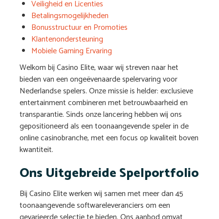
Veiligheid en Licenties
Betalingsmogelijkheden
Bonusstructuur en Promoties
Klantenondersteuning
Mobiele Gaming Ervaring
Welkom bij Casino Elite, waar wij streven naar het
bieden van een ongeëvenaarde spelervaring voor
Nederlandse spelers. Onze missie is helder: exclusieve
entertainment combineren met betrouwbaarheid en
transparantie. Sinds onze lancering hebben wij ons
gepositioneerd als een toonaangevende speler in de
online casinobranche, met een focus op kwaliteit boven
kwantiteit.
Ons Uitgebreide Spelportfolio
Bij Casino Elite werken wij samen met meer dan 45
toonaangevende softwareleveranciers om een
gevarieerde selectie te bieden. Ons aanbod omvat