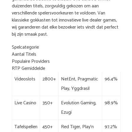
duizenden titels, zorgvuldig gekozen om aan
verschillende spelersvoorkeuren te voldoen. Van
klassieke gokkasten tot innovatieve live dealer games,
wij garanderen dat elke bezoeker iets vindt dat perfect
bij zijn smaak past.
Spelcategorie
Aantal Titels
Populaire Providers
RTP Gemiddelde
Videoslots
2800+
NetEnt, Pragmatic
96.4%
Play, Yggdrasil
Live Casino
350+
Evolution Gaming,
98.9%
Ezugi
Tafelspellen
450+
Red Tiger, Play’n
97.2%