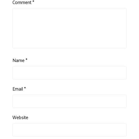
Comment
*
Name
*
Email
*
Website