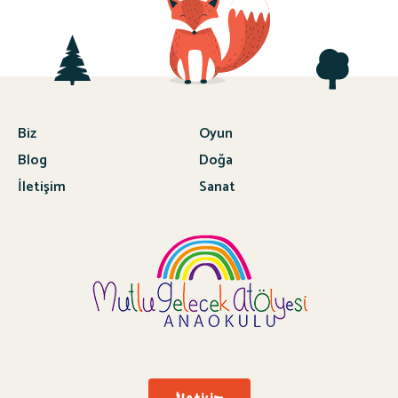
Biz
Oyun
Blog
Doğa
İletişim
Sanat