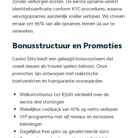
zonder verborgen kosten. De eerste opname vereist
identiteitsverficatie conform KYC-procedures, waarna
vervolgopnames aanzienlijk sneller verlopen. Wij streven
ernaar om 95% van alle opnames binnen 24 uur te
verwerken.
Bonusstructuur en Promoties
Casino Elite biedt een gelaagd bonussysteem dat
zowel nieuwe als trouwe spelers beloont. Onze
promoties zijn ontworpen met realistische
inzetvereisten en transparante voorwaarden.
Welkomstbonus tot €500 verdeeld over de
eerste drie stortingen
Wekelijkse cashback van 10% op netto verliezen
VIP-programma met vijf niveaus en exclusieve
beloningen
Dagelijkse free spins op geselecteerde slots