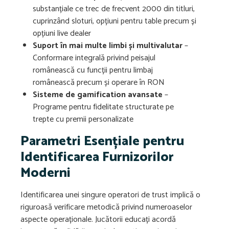
substanțiale ce trec de frecvent 2000 din titluri,
cuprinzând sloturi, opțiuni pentru table precum și
opțiuni live dealer
Suport în mai multe limbi și multivalutar
–
Conformare integrală privind peisajul
românească cu funcții pentru limbaj
românească precum și operare în RON
Sisteme de gamification avansate
–
Programe pentru fidelitate structurate pe
trepte cu premii personalizate
Parametri Esențiale pentru
Identificarea Furnizorilor
Moderni
Identificarea unei singure operatori de trust implică o
riguroasă verificare metodică privind numeroaselor
aspecte operaționale. Jucătorii educați acordă