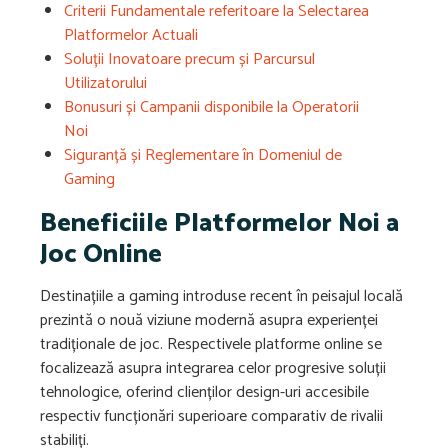
Criterii Fundamentale referitoare la Selectarea
Platformelor Actuali
Soluții Inovatoare precum și Parcursul
Utilizatorului
Bonusuri și Campanii disponibile la Operatorii
Noi
Siguranță și Reglementare în Domeniul de
Gaming
Beneficiile Platformelor Noi a
Joc Online
Destinațiile a gaming introduse recent în peisajul locală
prezintă o nouă viziune modernă asupra experienței
tradiționale de joc. Respectivele platforme online se
focalizează asupra integrarea celor progresive soluții
tehnologice, oferind clienților design-uri accesibile
respectiv funcționări superioare comparativ de rivalii
stabiliți.