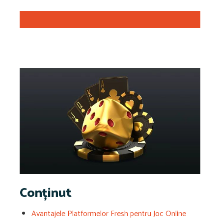
Conținut
Avantajele Platformelor Fresh pentru Joc Online