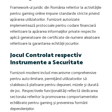
Framework-ul juridic din România referitor la activitățile
pentru gaming online impune standarde stricte privind
apărarea utilizatorilor. Furnizorii autorizate
implementează protocoale pentru codare financiară
referitoare la apărarea informațiilor private respectiv
aplică generatoare de certificate de numere aleatoare
referitoare la garantarea echității jocurilor.
Jocul Controlat respectiv
Instrumente a Securitate
Furnizorii moderni includ mecanisme comprehensive
pentru auto-limitare, permițând utilizatorilor să
stabilească plafoane pentru depuneri, mizele și durată
de joc. Respectivele funcționalități reflectă dedicarea
sectorului referitor la promovarea comportamentelor
echilibrate pentru gaming și prevenirea formării
dependențelor.