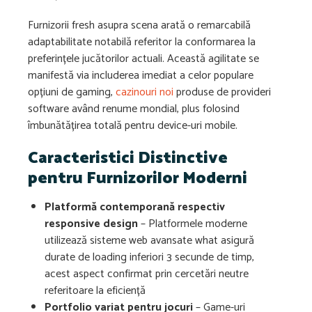
Furnizorii fresh asupra scena arată o remarcabilă
adaptabilitate notabilă referitor la conformarea la
preferințele jucătorilor actuali. Această agilitate se
manifestă via includerea imediat a celor populare
opțiuni de gaming,
cazinouri noi
produse de provideri
software având renume mondial, plus folosind
îmbunătățirea totală pentru device-uri mobile.
Caracteristici Distinctive
pentru Furnizorilor Moderni
Platformă contemporană respectiv
responsive design
– Platformele moderne
utilizează sisteme web avansate what asigură
durate de loading inferiori 3 secunde de timp,
acest aspect confirmat prin cercetări neutre
referitoare la eficiență
Portfolio variat pentru jocuri
– Game-uri