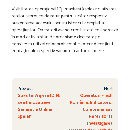
Vizibilitatea operațională își manifestă folosind afișarea
ratelor teoretice de retur pentru jucător respectiv
prezentarea accesului pentru istoricul complet al
operațiunilor. Operatorii având credibilitate colaborează
în mod activ alături de organisme dedicate pe
consilierea utilizatorilor problematici, oferind conținut
educaționale respectiv variante a autoexcludere.
Previous
Next
Goksite Vrij van IDIN:
Operatori Fresh
Een Innovatieve
România: Indicatorul
Generatie Online
Comprehensiv
Spelen
Referitor la
Investigarea