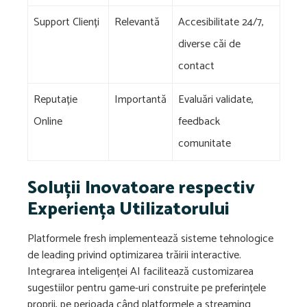
Support Clienți
Relevantă
Accesibilitate 24/7,
diverse căi de
contact
Reputație
Importantă
Evaluări validate,
Online
feedback
comunitate
Soluții Inovatoare respectiv
Experiența Utilizatorului
Platformele fresh implementează sisteme tehnologice
de leading privind optimizarea trăirii interactive.
Integrarea inteligenței AI facilitează customizarea
sugestiilor pentru game-uri construite pe preferințele
proprii, pe perioada când platformele a streaming