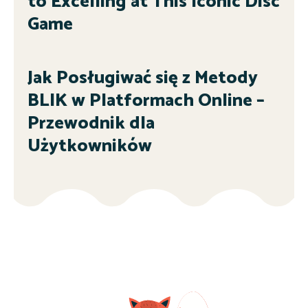
to Excelling at This Iconic Disc
Game
Jak Posługiwać się z Metody
BLIK w Platformach Online –
Przewodnik dla
Użytkowników