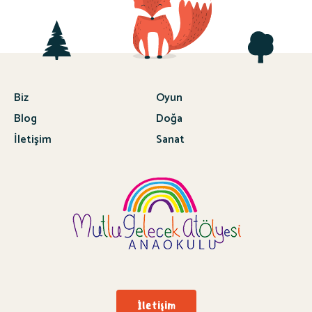
Biz
Oyun
Blog
Doğa
İletişim
Sanat
İletişim