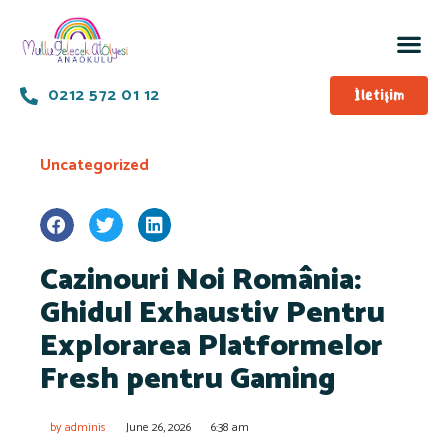
0212 572 01 12
İletişim
Uncategorized
Cazinouri Noi România:
Ghidul Exhaustiv Pentru
Explorarea Platformelor
Fresh pentru Gaming
by
adminis
June 26, 2026
6:38 am