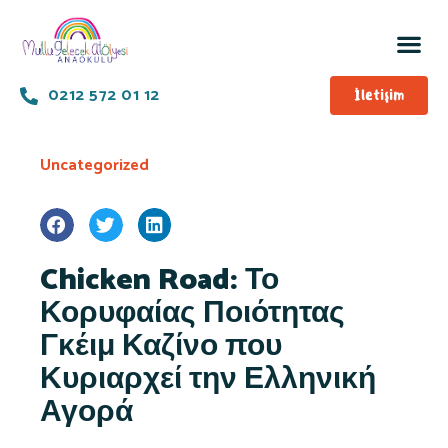
0212 572 01 12
İletişim
Uncategorized
Chicken Road: Το
Κορυφαίας Ποιότητας
Γκέιμ Καζίνο που
Κυριαρχεί την Ελληνική
Αγορά