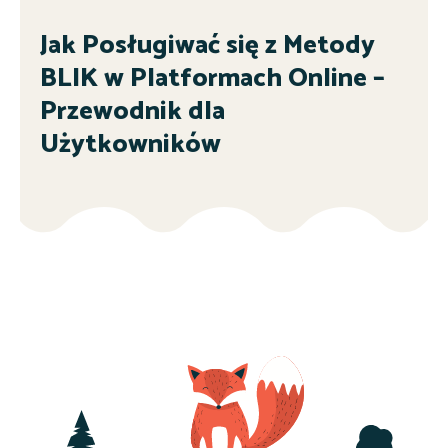
Jak Posługiwać się z Metody
BLIK w Platformach Online –
Przewodnik dla
Użytkowników