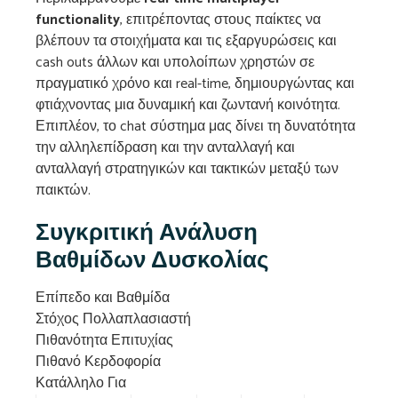
functionality
, επιτρέποντας στους παίκτες να
βλέπουν τα στοιχήματα και τις εξαργυρώσεις και
cash outs άλλων και υπολοίπων χρηστών σε
πραγματικό χρόνο και real-time, δημιουργώντας και
φτιάχνοντας μια δυναμική και ζωντανή κοινότητα.
Επιπλέον, το chat σύστημα μας δίνει τη δυνατότητα
την αλληλεπίδραση και την ανταλλαγή και
ανταλλαγή στρατηγικών και τακτικών μεταξύ των
παικτών.
Συγκριτική Ανάλυση
Βαθμίδων Δυσκολίας
Επίπεδο και Βαθμίδα
Στόχος Πολλαπλασιαστή
Πιθανότητα Επιτυχίας
Πιθανό Κερδοφορία
Κατάλληλο Για