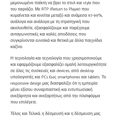
μεμονωμένο παίκτη να βρει το στυλ και style που
του ταιριάζει. Με RTP (Return to Player) που
κυμαίνεται και κινείται μεταξύ και ανάμεσα 97-99%,
ανάλογα και ανάλογα με τη στρατηγική που
ακολουθείτε, εξασφαλίζουμε και παρέχουμε
ανταγωνιστικές και καλές αποδόσεις που
συγκρίνονται ευνοϊκά και θετικά με άλλα παιχνίδια
καζίνο.
Η τεχνολογία και τεχνολογία που χρησιμοποιούμε
και εφαρμόζουμε εξασφαλίζει ομαλή λειτουργικότητα
σε όλες τις συσκευές και devices, από desktop
υπολογιστές και PCs έως smartphones και tablets. Το
responsive design μας διασφαλίζει ότι η εμπειρία
μένει εξίσου συναρπαστική και εντυπωσιακή
ανεξάρτητα και ανεξαρτήτως από την πλατφόρμα
που επιλέγετε.
Τέλος και Τελικά, η δέσμευσή και η δέσμευση μας