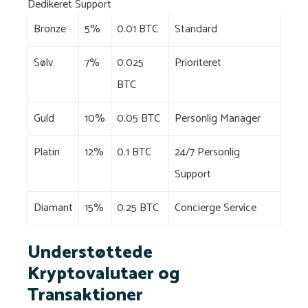
Dedikeret Support
Bronze
5%
0.01 BTC
Standard
Sølv
7%
0.025
Prioriteret
BTC
Guld
10%
0.05 BTC
Personlig Manager
Platin
12%
0.1 BTC
24/7 Personlig
Support
Diamant
15%
0.25 BTC
Concierge Service
Understøttede
Kryptovalutaer og
Transaktioner