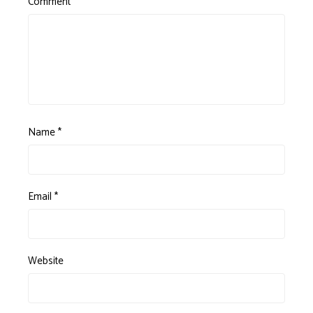
Comment
*
Name
*
Email
*
Website