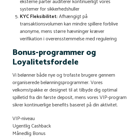
eksterne parter auditerer kontinuerligt vores
systemer for sikkerhedshuller
KYC Fleksibilitet:
Afhængigt på
transaktionsvolumen kan mindre spillere forblive
anonyme, mens større hævninger kræver
verifikation i overensstemmelse med regulering
Bonus-programmer og
Loyalitetsfordele
Vi belønner både nye og trofaste brugere gennem
organiserede belønningsprogrammer. Vores
velkomstpakke er designet til at tilbyde dig optimal
spilletid fra din første deposit, mens vores VIP-program
sikrer kontinuerlige benefits baseret på din aktivitet.
VIP-niveau
Ugentlig Cashback
Månedlig Bonus