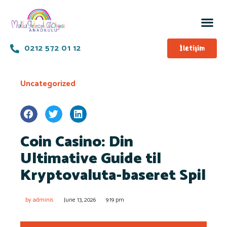
0212 572 01 12
İletişim
Uncategorized
Coin Casino: Din
Ultimative Guide til
Kryptovaluta-baseret Spil
by
adminis
June 13, 2026
9:19 pm