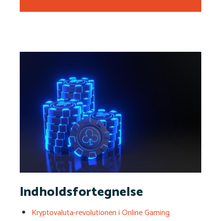
Indholdsfortegnelse
Kryptovaluta-revolutionen i Online Gaming