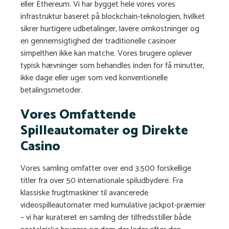
eller Ethereum. Vi har bygget hele vores vores
infrastruktur baseret på blockchain-teknologien, hvilket
sikrer hurtigere udbetalinger, lavere omkostninger og
en gennemsigtighed der traditionelle casinoer
simpelthen ikke kan matche. Vores brugere oplever
typisk hævninger som behandles inden for få minutter,
ikke dage eller uger som ved konventionelle
betalingsmetoder.
Vores Omfattende
Spilleautomater og Direkte
Casino
Vores samling omfatter over end 3.500 forskellige
titler fra over 50 internationale spiludbydere. Fra
klassiske frugtmaskiner til avancerede
videospilleautomater med kumulative jackpot-præmier
– vi har kurateret en samling der tilfredsstiller både