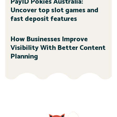
PayID Pokies Australia:
Uncover top slot games and
fast deposit features
How Businesses Improve
Visibility With Better Content
Planning