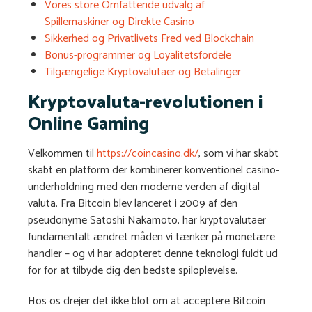
Vores store Omfattende udvalg af
Spillemaskiner og Direkte Casino
Sikkerhed og Privatlivets Fred ved Blockchain
Bonus-programmer og Loyalitetsfordele
Tilgængelige Kryptovalutaer og Betalinger
Kryptovaluta-revolutionen i
Online Gaming
Velkommen til
https://coincasino.dk/
, som vi har skabt
skabt en platform der kombinerer konventionel casino-
underholdning med den moderne verden af digital
valuta. Fra Bitcoin blev lanceret i 2009 af den
pseudonyme Satoshi Nakamoto, har kryptovalutaer
fundamentalt ændret måden vi tænker på monetære
handler – og vi har adopteret denne teknologi fuldt ud
for for at tilbyde dig den bedste spiloplevelse.
Hos os drejer det ikke blot om at acceptere Bitcoin