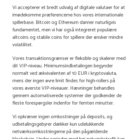
Vi accepterer et bredt udvalg af digitale valutaer for at
imødekomme præferencerne hos vores internationale
spillerbase. Bitcoin og Ethereum danner naturligvis
fundamentet, men vi har også integreret populære
altcoins og stabile coins for spillere der ønsker mindre
volatilitet.
Vores transaktionsgrænser er fleksible og skalerer med
dit VIP-niveau. Minimumsindbetalingen begynder
normalt ved ækvivalenten af 10 EUR i kryptovaluta,
mens der ingen øvre limit findes for high-rollers på
vores øverste VIP-niveauer. Hævninger behandles
gennem automatiserede systemer der godkender de
fleste forespørgsler indenfor for femten minutter.
Vi opkræver ingen omkostninger på deposits, og
udbetalingsgebyrer dækker kun udelukkende
netværksomkostningerne på den pågældende