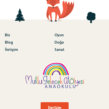
Biz
Oyun
Blog
Doğa
İletişim
Sanat
İletişim