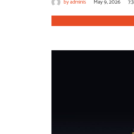
by
adminis
May 9, 2026
7: