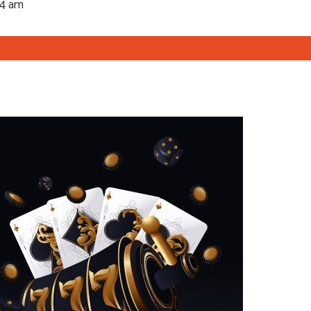
34 am