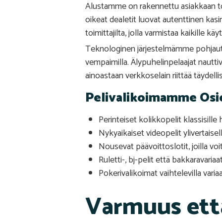
Alustamme on rakennettu asiakkaan to
oikeat dealetit luovat autenttinen kasi
toimittajilta, jolla varmistaa kaikille käy
Teknologinen järjestelmämme pohjau
vempaimilla. Älypuhelinpelaajat nauttiva
ainoastaan verkkoselain riittää täydel
Pelivalikoimamme Osi
Perinteiset kolikkopelit klassisille
Nykyaikaiset videopelit ylivertaisel
Nousevat päävoittoslotit, joilla v
Ruletti-, bj-pelit että bakkaravari
Pokerivalikoimat vaihtelevilla vari
Varmuus ett