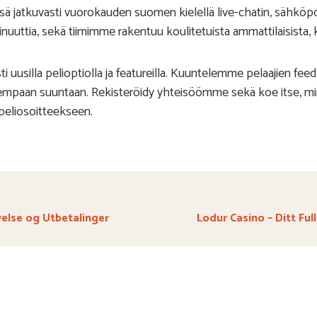
ä jatkuvasti vuorokauden suomen kielellä live-chatin, sähköp
uuttia, sekä tiimimme rakentuu koulitetuista ammattilaisista, 
i uusilla pelioptiolla ja featureilla. Kuuntelemme pelaajien 
empaan suuntaan. Rekisteröidy yhteisöömme sekä koe itse, mi
peliosoitteekseen.
evelse og Utbetalinger
Lodur Casino – Ditt Ful