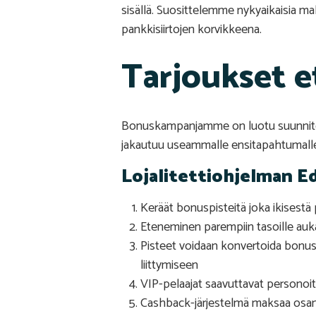
sisällä. Suosittelemme nykyaikaisia ma
pankkisiirtojen korvikkeena.
Tarjoukset e
Bonuskampanjamme on luotu suunnitel
jakautuu useammalle ensitapahtumalle 
Lojalitettiohjelman E
Keräät bonuspisteitä joka ikisestä p
Eteneminen parempiin tasoille auka
Pisteet voidaan konvertoida bonuse
liittymiseen
VIP-pelaajat saavuttavat personoitu
Cashback-järjestelmä maksaa osan häv