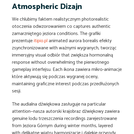
Atmospheric Dizajn
We chlubimy faktem realistycznym photorealistic
otoczenia odwzorowaniem co captures authentic
zamarzniętego jeziora conditions. The grafiki
prezentuje
itipio.pl
animated aurora borealis efekty
zsynchronizowane with ważnymi wygranych, tworząc
immersyjny visual odbiór that zwiększa hormonalną
response without overwhelming the pierwotnego
gameplay interfejsu. Each ikona zawiera mikro-animacje
które aktywują się podczas wygranej oceny,
maintaining graficzne interest podczas przedłużonych
sesji.
The audialna dźwiękowa zasługuje na particular
attention—nasza autorski krajobraz dźwiękowy zawiera
genuine lodu trzeszczenia recordings zarejestrowane
from Jeziora Górnym during winter months, layered
with delikatne wiatru harmonizacje i dalekie przyrody