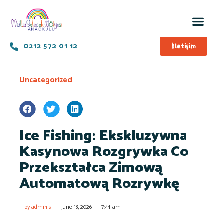
0212 572 01 12
İletişim
Uncategorized
Ice Fishing: Ekskluzywna
Kasynowa Rozgrywka Co
Przekształca Zimową
Automatową Rozrywkę
by
adminis
June 18, 2026
7:44 am