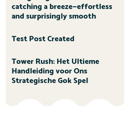
catching a breeze—effortless
and surprisingly smooth
Test Post Created
Tower Rush: Het Ultieme
Handleiding voor Ons
Strategische Gok Spel