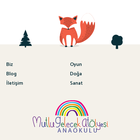
Biz
Oyun
Blog
Doğa
İletişim
Sanat