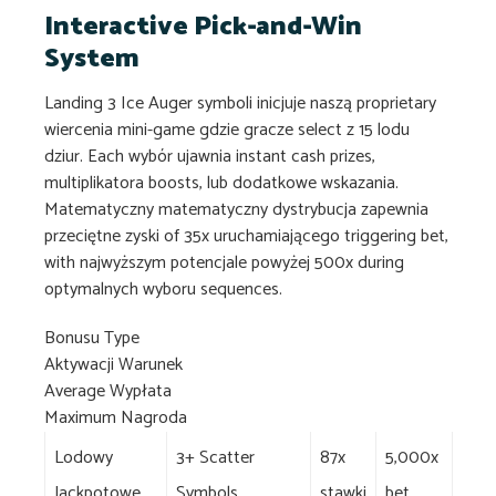
Interactive Pick-and-Win
System
Landing 3 Ice Auger symboli inicjuje naszą proprietary
wiercenia mini-game gdzie gracze select z 15 lodu
dziur. Each wybór ujawnia instant cash prizes,
multiplikatora boosts, lub dodatkowe wskazania.
Matematyczny matematyczny dystrybucja zapewnia
przeciętne zyski of 35x uruchamiającego triggering bet,
with najwyższym potencjale powyżej 500x during
optymalnych wyboru sequences.
Bonusu Type
Aktywacji Warunek
Average Wypłata
Maximum Nagroda
Lodowy
3+ Scatter
87x
5,000x
Jackpotowe
Symbols
stawki
bet