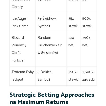
Obroty
Ice Auger
3+ Świdrów
35x
500x
Pick Game
Symboli
stawki
stawki
Blizzard
Random
22x
350x
Ponowny
Uruchomienie (1
bet
bet
Obrót
w 85 spinów)
Funkcja
Trofeum Ryby
5 Dzikich
250x
2,500x
Jackpot
Symboli
stawki
zakładu
Strategic Betting Approaches
na Maximum Returns