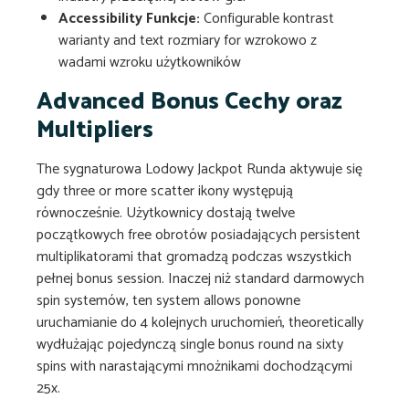
Accessibility Funkcje:
Configurable kontrast
warianty and text rozmiary for wzrokowo z
wadami wzroku użytkowników
Advanced Bonus Cechy oraz
Multipliers
The sygnaturowa Lodowy Jackpot Runda aktywuje się
gdy three or more scatter ikony występują
równocześnie. Użytkownicy dostają twelve
początkowych free obrotów posiadających persistent
multiplikatorami that gromadzą podczas wszystkich
pełnej bonus session. Inaczej niż standard darmowych
spin systemów, ten system allows ponowne
uruchamianie do 4 kolejnych uruchomień, theoretically
wydłużając pojedynczą single bonus round na sixty
spins with narastającymi mnożnikami dochodzącymi
25x.