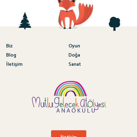
Biz
Oyun
Blog
Doğa
İletişim
Sanat