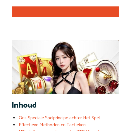
Inhoud
Ons Speciale Spelprincipe achter Het Spel
Effectieve Methoden en Tactieken