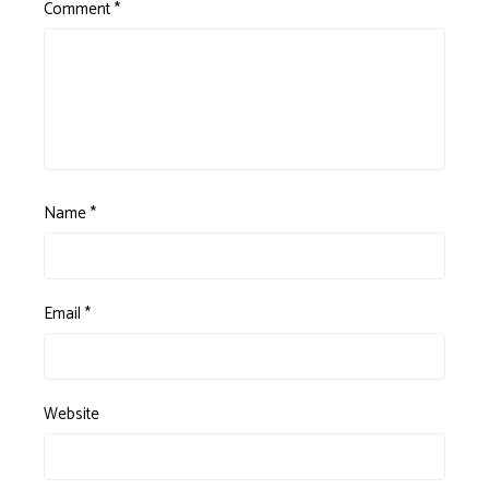
Comment
*
Name
*
Email
*
Website