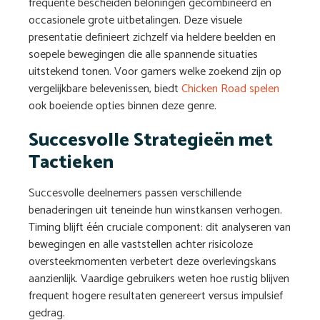
frequente bescheiden beloningen gecombineerd en
occasionele grote uitbetalingen. Deze visuele
presentatie definieert zichzelf via heldere beelden en
soepele bewegingen die alle spannende situaties
uitstekend tonen. Voor gamers welke zoekend zijn op
vergelijkbare belevenissen, biedt
Chicken Road spelen
ook boeiende opties binnen deze genre.
Succesvolle Strategieën met
Tactieken
Succesvolle deelnemers passen verschillende
benaderingen uit teneinde hun winstkansen verhogen.
Timing blijft één cruciale component: dit analyseren van
bewegingen en alle vaststellen achter risicoloze
oversteekmomenten verbetert deze overlevingskans
aanzienlijk. Vaardige gebruikers weten hoe rustig blijven
frequent hogere resultaten genereert versus impulsief
gedrag.