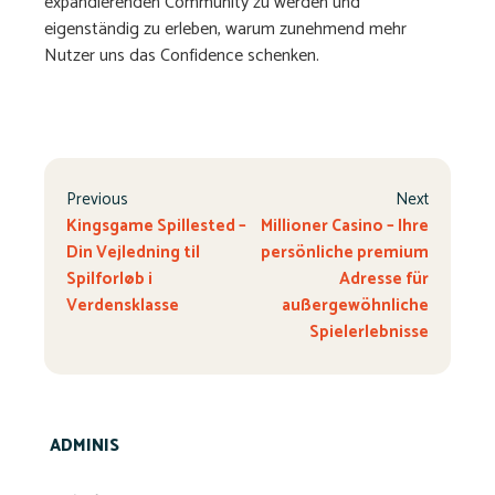
expandierenden Community zu werden und
eigenständig zu erleben, warum zunehmend mehr
Nutzer uns das Confidence schenken.
Previous
Next
Kingsgame Spillested –
Millioner Casino – Ihre
Din Vejledning til
persönliche premium
Spilforløb i
Adresse für
Verdensklasse
außergewöhnliche
Spielerlebnisse
ADMINIS