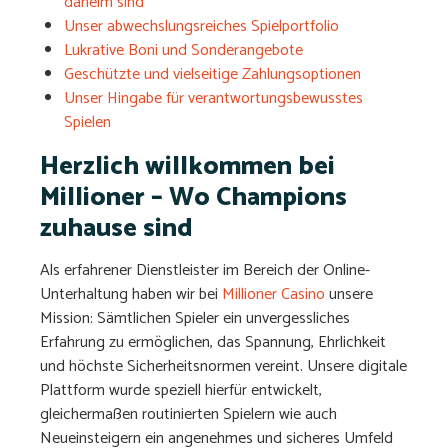
daheim sind
Unser abwechslungsreiches Spielportfolio
Lukrative Boni und Sonderangebote
Geschützte und vielseitige Zahlungsoptionen
Unser Hingabe für verantwortungsbewusstes
Spielen
Herzlich willkommen bei
Millioner – Wo Champions
zuhause sind
Als erfahrener Dienstleister im Bereich der Online-
Unterhaltung haben wir bei
Millioner Casino
unsere
Mission: Sämtlichen Spieler ein unvergessliches
Erfahrung zu ermöglichen, das Spannung, Ehrlichkeit
und höchste Sicherheitsnormen vereint. Unsere digitale
Plattform wurde speziell hierfür entwickelt,
gleichermaßen routinierten Spielern wie auch
Neueinsteigern ein angenehmes und sicheres Umfeld