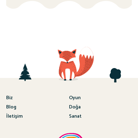
Biz
Oyun
Blog
Doğa
İletişim
Sanat