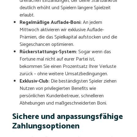
dreifachen Einzahlungen, der deine Startbankroll
deutlich erhöht und Spielern längere Spielzeit
erlaubt.
Regelmäßige Auflade-Boni:
An jedem
Mittwoch aktivieren wir exklusive Auflade-
Prämien, die das Spielkapital aufstocken und die
Siegeschancen optimieren.
Rückerstattungs-System:
Sogar wenn das
Fortune mal nicht auf eurer Partei ist,
bekommen Sie einen Prozentsatz Ihrer Verluste
zurück – ohne weitere Umsatzbedingungen.
Exklusiv-Club:
Die beständigsten Spieler ziehen
Nutzen von privilegierten Benefits wie
persönlichen Kundenbetreuer, schnelleren
Abhebungen und maßgeschneiderten Boni.
Sichere und anpassungsfähige
Zahlungsoptionen