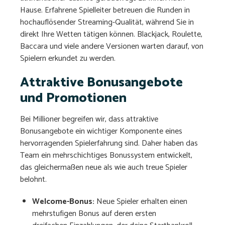
Hause. Erfahrene Spielleiter betreuen die Runden in
hochauflösender Streaming-Qualität, während Sie in
direkt Ihre Wetten tätigen können. Blackjack, Roulette,
Baccara und viele andere Versionen warten darauf, von
Spielern erkundet zu werden.
Attraktive Bonusangebote
und Promotionen
Bei Millioner begreifen wir, dass attraktive
Bonusangebote ein wichtiger Komponente eines
hervorragenden Spielerfahrung sind. Daher haben das
Team ein mehrschichtiges Bonussystem entwickelt,
das gleichermaßen neue als wie auch treue Spieler
belohnt.
Welcome-Bonus:
Neue Spieler erhalten einen
mehrstufigen Bonus auf deren ersten