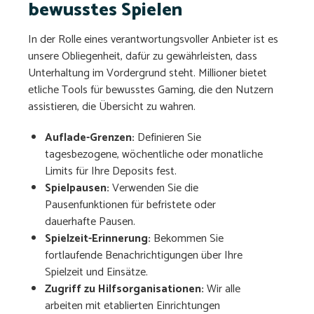
bewusstes Spielen
In der Rolle eines verantwortungsvoller Anbieter ist es
unsere Obliegenheit, dafür zu gewährleisten, dass
Unterhaltung im Vordergrund steht. Millioner bietet
etliche Tools für bewusstes Gaming, die den Nutzern
assistieren, die Übersicht zu wahren.
Auflade-Grenzen:
Definieren Sie
tagesbezogene, wöchentliche oder monatliche
Limits für Ihre Deposits fest.
Spielpausen:
Verwenden Sie die
Pausenfunktionen für befristete oder
dauerhafte Pausen.
Spielzeit-Erinnerung:
Bekommen Sie
fortlaufende Benachrichtigungen über Ihre
Spielzeit und Einsätze.
Zugriff zu Hilfsorganisationen:
Wir alle
arbeiten mit etablierten Einrichtungen