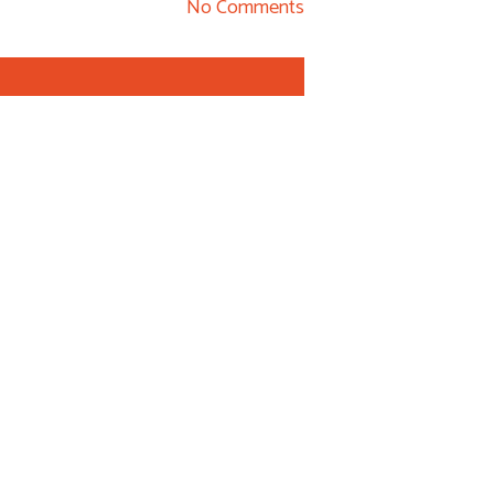
No Comments