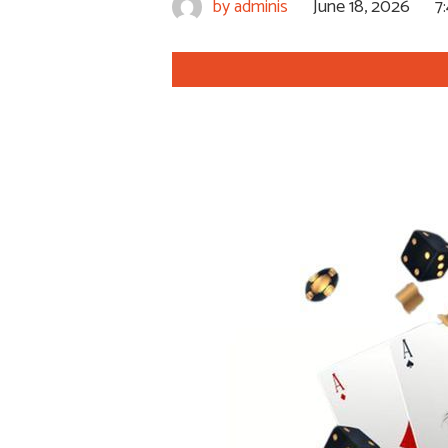
by
adminis
June 18, 2026
7