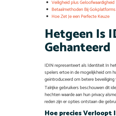
Veiligheid plus Geloofwaardigheid
Betaalmethoden Bij Gokplatforms 
Hoe Zet Je een Perfecte Keuze
Hetgeen Is I
Gehanteerd
IDIN representeert als Identiteit In h
spelers ertoe in de mogelijkheid om hu
geïntroduceerd om betere beveiliging
Talrijke gebruikers beschouwen dit ide
hechten waarde aan hun privacy alsmede
reden zijn er opties ontstaan die gebru
Hoe precies Verloopt 