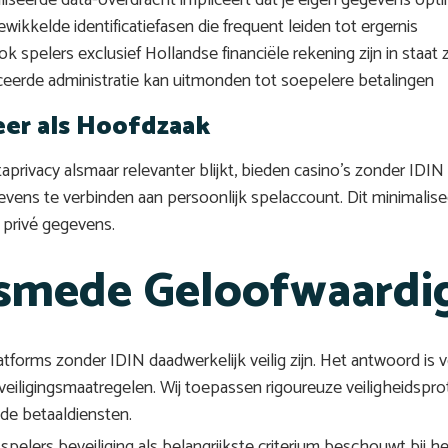
seerde data-overdracht impliceert dat je eigen gegevens opti
ewikkelde identificatiefasen die frequent leiden tot ergernis
k spelers exclusief Hollandse financiële rekening zijn in st
erde administratie kan uitmonden tot soepelere betalingen
eer als Hoofdzaak
taprivacy alsmaar relevanter blijkt, bieden casino’s zonder I
evens te verbinden aan persoonlijk spelaccount. Dit minimalis
 privé gegevens.
alsmede Geloofwaardi
forms zonder IDIN daadwerkelijk veilig zijn. Het antwoord is vol
eiligingsmaatregelen. Wij toepassen rigoureuze veiligheidspr
e betaaldiensten.
spelers beveiliging als belangrijkste criterium beschouwt bij he