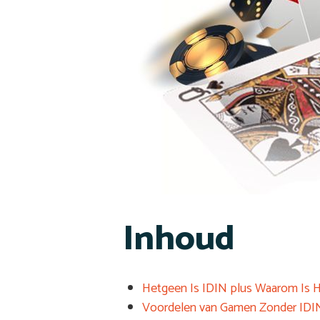
Inhoud
Hetgeen Is IDIN plus Waarom Is H
Voordelen van Gamen Zonder IDI