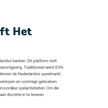
ft Het
landse banken. Dit platform stelt
nkieromgeving. Traditioneel werd IDIN
g binnen de Nederlandse speelmarkt.
ag verlopen en sommige gebruikers
soonlijke spelactiviteiten. Om die
an discretie in te leveren.