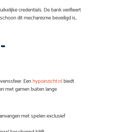
ikelijke credentials. De bank verifieert
Ofschoon dit mechanisme beveiligd is,
-
evenssfeer. Een
hypoinzicht.nl
biedt
gen met gamen buiten lange
aanvangen met spelen exclusief