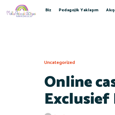
Biz
Pedagojik Yaklaşım
Akış
Uncategorized
Online ca
Exclusief