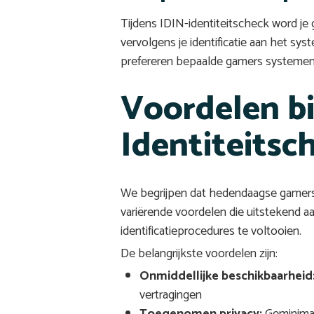
Tijdens IDIN-identiteitscheck word je g
vervolgens je identificatie aan het sy
prefereren bepaalde gamers systemen d
Voordelen bi
Identiteitsc
We begrijpen dat hedendaagse gamers 
variërende voordelen die uitstekend 
identificatieprocedures te voltooien.
De belangrijkste voordelen zijn:
Onmiddellijke beschikbaarheid
vertragingen