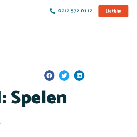
0212 572 01 12
İletişim
: Spelen
k