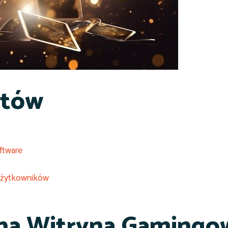
atów
ftware
żytkowników
na Witryna Gamingo