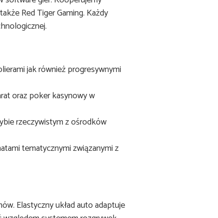
w software gier. Kooperujemy
a także Red Tiger Gaming. Każdy
hnologicznej.
lierami jak również progresywnymi
carat oraz poker kasynowy w
rybie rzeczywistym z ośrodków
tematami tematycznymi związanymi z
mów. Elastyczny układ auto adaptuje