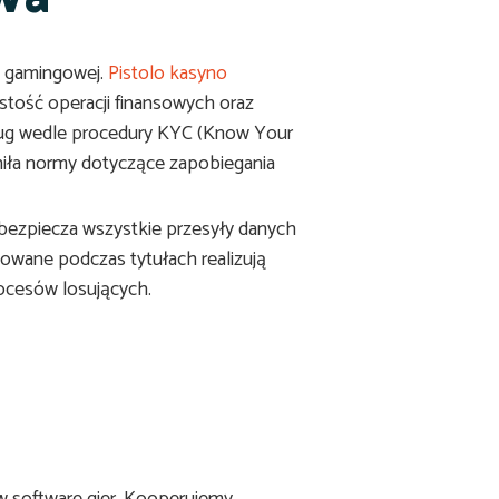
y gamingowej.
Pistolo kasyno
stość operacji finansowych oraz
dług wedle procedury KYC (Know Your
niła normy dotyczące zapobiegania
abezpiecza wszystkie przesyły danych
wane podczas tytułach realizują
rocesów losujących.