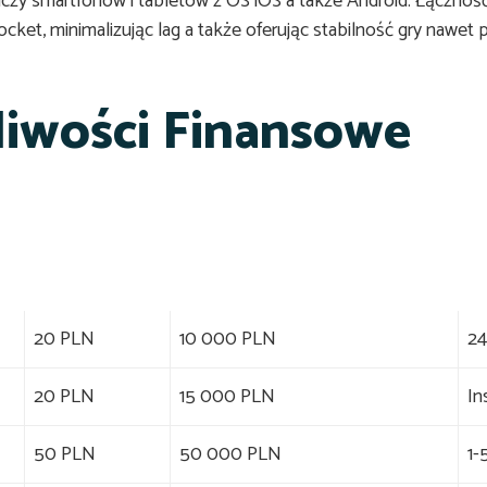
laczy smartfonów i tabletów z OS iOS a także Android. Łącz
cket, minimalizując lag a także oferując stabilność gry nawet 
liwości Finansowe
20 PLN
10 000 PLN
24
20 PLN
15 000 PLN
In
50 PLN
50 000 PLN
1-