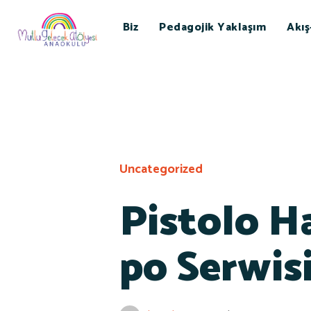
Biz
Pedagojik Yaklaşım
Akış
Uncategorized
Pistolo H
po Serwis