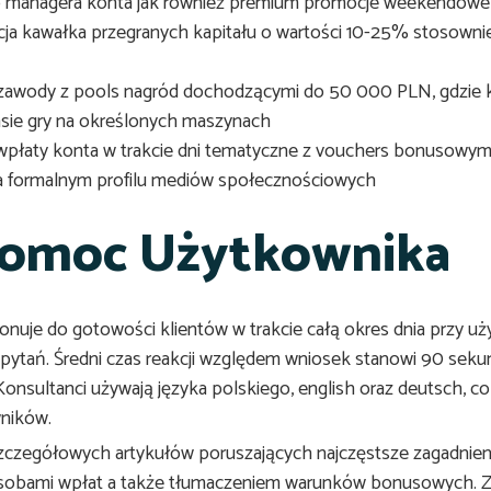
ego managera konta jak również premium promocje weekendowe
ja kawałka przegranych kapitału o wartości 10-25% stosownie
awody z pools nagród dochodzącymi do 50 000 PLN, gdzie kla
sie gry na określonych maszynach
płaty konta w trakcie dni tematyczne z vouchers bonusowym
na formalnym profilu mediów społecznościowych
Pomoc Użytkownika
uje do gotowości klientów w trakcie całą okres dnia przy uży
apytań. Średni czas reakcji względem wniosek stanowi 90 seku
onsultanci używają języka polskiego, english oraz deutsch, c
ników.
 szczegółowych artykułów poruszających najczęstsze zagadnie
posobami wpłat a także tłumaczeniem warunków bonusowych. Z