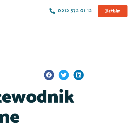
0212 572 01 12
İletişim
rzewodnik
ine