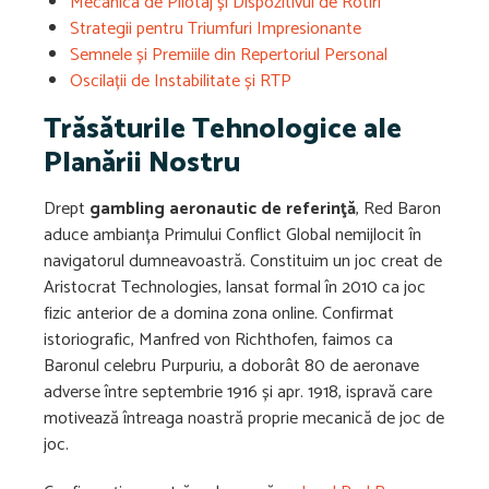
Mecanica de Pilotaj și Dispozitivul de Rotiri
Strategii pentru Triumfuri Impresionante
Semnele și Premiile din Repertoriul Personal
Oscilații de Instabilitate și RTP
Trăsăturile Tehnologice ale
Planării Nostru
Drept
gambling aeronautic de referinţă
, Red Baron
aduce ambianța Primului Conflict Global nemijlocit în
navigatorul dumneavoastră. Constituim un joc creat de
Aristocrat Technologies, lansat formal în 2010 ca joc
fizic anterior de a domina zona online. Confirmat
istoriografic, Manfred von Richthofen, faimos ca
Baronul celebru Purpuriu, a doborât 80 de aeronave
adverse între septembrie 1916 și apr. 1918, ispravă care
motivează întreaga noastră proprie mecanică de joc de
joc.