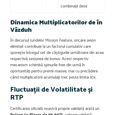
combinații dese
Dinamica Multiplicatorilor de în
Văzduh
În decursul rundelor Mission Feature, oricare avion
eliminat contribuie la un factorul cumulativ care
sporește întregul set de câștigurile următoare din acea
respectivă sesiunea de bonus. Acest respectiv
mecanism schimbă spinurile free din urmă în
oportunități pentru premii masive, mai cu precădere
când multiplicatorii acumulați trec peste limita 10x.
Fluctuații de Volatilitate și
RTP
Certificarea oficială noastră proprie validată arată un
Return to Player de 95.96%
, valoare validată