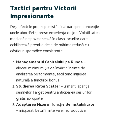
Tactici pentru Victorii
Impresionante
Deși efectele proprii persistă aleatoare prin concepție,
unele abordări sporesc experiența de joc. Volatilitatea
mediană ne poziționează în clasa jocurilor care
echilibrează premiile dese de mărime redusă cu
câștiguri sporadice consistente.
Managementul Capitalului pe Runde
–
alocați minimum 50 de învârtiri înainte de
analizarea performanței, facilitând inițierea
naturală a funcţiilor bonus
Studierea Ratei Scatter
– urmăriți apariţia
semnelor Target pentru anticiparea sesiunilor
gratis apropiate
Adaptarea Mizei în funcție de Instabilitate
– micșorați betul în intervale neproductive,