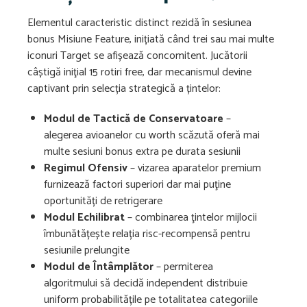
Elementul caracteristic distinct rezidă în sesiunea
bonus Misiune Feature, inițiată când trei sau mai multe
iconuri Target se afișează concomitent. Jucătorii
câștigă iniţial 15 rotiri free, dar mecanismul devine
captivant prin selecția strategică a țintelor:
Modul de Tactică de Conservatoare
–
alegerea avioanelor cu worth scăzută oferă mai
multe sesiuni bonus extra pe durata sesiunii
Regimul Ofensiv
– vizarea aparatelor premium
furnizează factori superiori dar mai puţine
oportunități de retrigerare
Modul Echilibrat
– combinarea ţintelor mijlocii
îmbunătățește relația risc-recompensă pentru
sesiunile prelungite
Modul de Întâmplător
– permiterea
algoritmului să decidă independent distribuie
uniform probabilitățile pe totalitatea categoriile