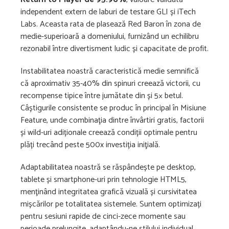
independent extern de laburi de testare GLI și iTech
Labs. Aceasta rata de plasează Red Baron în zona de
medie-superioară a domeniului, furnizând un echilibru
rezonabil între divertisment ludic și capacitate de profit.
Instabilitatea noastră caracteristică medie semnifică
că aproximativ 35-40% din spinuri creează victorii, cu
recompense tipice între jumătate din și 5× betul.
Câștigurile consistente se produc în principal în Misiune
Feature, unde combinaţia dintre învârtiri gratis, factorii
și wild-uri adiționale creează condiții optimale pentru
plăți trecând peste 500x investiția iniţială.
Adaptabilitatea noastră se răspândește pe desktop,
tablete și smartphone-uri prin tehnologie HTML5,
menţinând integritatea grafică vizuală și cursivitatea
mișcărilor pe totalitatea sistemele. Suntem optimizați
pentru sesiuni rapide de cinci-zece momente sau
perioade prelungite, adaptându-ne stilului individual