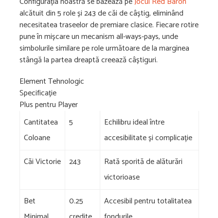
Configurația noastră se bazează pe
Jocul Red Baron
alcătuit din 5 role și 243 de căi de câștig, eliminând
necesitatea traseelor de premiare clasice. Fiecare rotire
pune în mișcare un mecanism all-ways-pays, unde
simbolurile similare pe role următoare de la marginea
stângă la partea dreaptă creează câștiguri.
Element Tehnologic
Specificație
Plus pentru Player
Cantitatea
5
Echilibru ideal între
Coloane
accesibilitate și complicație
Căi Victorie
243
Rată sporită de alăturări
victorioase
Bet
0.25
Accesibil pentru totalitatea
Minimal
credite
fondurile