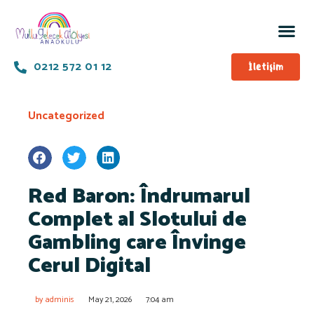
0212 572 01 12
İletişim
Uncategorized
Red Baron: Îndrumarul
Complet al Slotului de
Gambling care Învinge
Cerul Digital
by
adminis
May 21, 2026
7:04 am