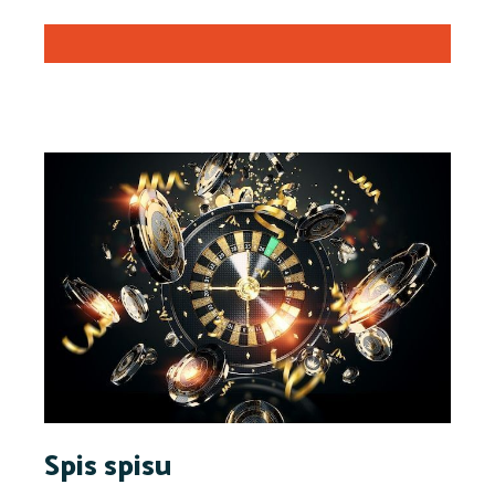
Spis spisu