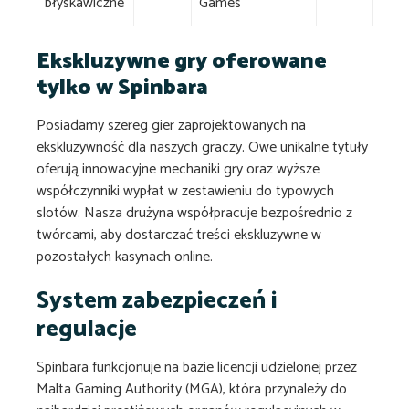
błyskawiczne
Games
Ekskluzywne gry oferowane
tylko w Spinbara
Posiadamy szereg gier zaprojektowanych na
ekskluzywność dla naszych graczy. Owe unikalne tytuły
oferują innowacyjne mechaniki gry oraz wyższe
współczynniki wypłat w zestawieniu do typowych
slotów. Nasza drużyna współpracuje bezpośrednio z
twórcami, aby dostarczać treści ekskluzywne w
pozostałych kasynach online.
System zabezpieczeń i
regulacje
Spinbara funkcjonuje na bazie licencji udzielonej przez
Malta Gaming Authority (MGA), która przynależy do