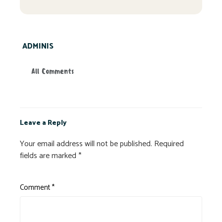
ADMINIS
All Comments
Leave a Reply
Your email address will not be published.
Required
fields are marked
*
Comment
*