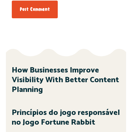
How Businesses Improve
Visibility With Better Content
Planning
Princípios do jogo responsável
no Jogo Fortune Rabbit