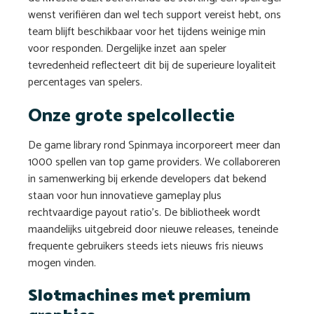
wenst verifiëren dan wel tech support vereist hebt, ons
team blijft beschikbaar voor het tijdens weinige min
voor responden. Dergelijke inzet aan speler
tevredenheid reflecteert dit bij de superieure loyaliteit
percentages van spelers.
Onze grote spelcollectie
De game library rond Spinmaya incorporeert meer dan
1000 spellen van top game providers. We collaboreren
in samenwerking bij erkende developers dat bekend
staan voor hun innovatieve gameplay plus
rechtvaardige payout ratio’s. De bibliotheek wordt
maandelijks uitgebreid door nieuwe releases, teneinde
frequente gebruikers steeds iets nieuws fris nieuws
mogen vinden.
Slotmachines met premium