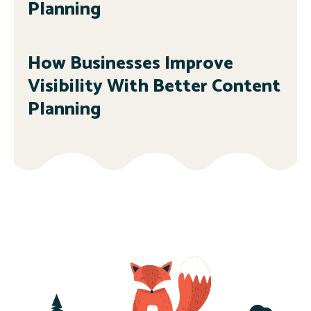
Planning
How Businesses Improve
Visibility With Better Content
Planning