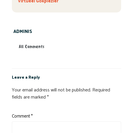
Virtueel Gokplezier
ADMINIS
All Comments
Leave a Reply
Your email address will not be published.
Required
fields are marked
*
Comment
*