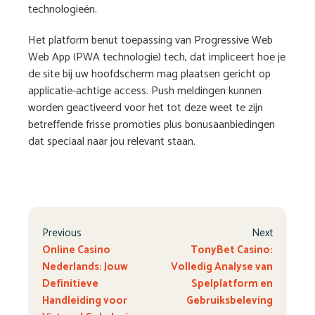
technologieën.
Het platform benut toepassing van Progressive Web
Web App (PWA technologie) tech, dat impliceert hoe je
de site bij uw hoofdscherm mag plaatsen gericht op
applicatie-achtige access. Push meldingen kunnen
worden geactiveerd voor het tot deze weet te zijn
betreffende frisse promoties plus bonusaanbiedingen
dat speciaal naar jou relevant staan.
Previous
Next
Online Casino
TonyBet Casino:
Nederlands: Jouw
Volledig Analyse van
Definitieve
Spelplatform en
Handleiding voor
Gebruiksbeleving