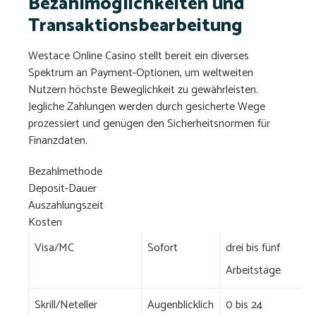
Bezahlmöglichkeiten und
Transaktionsbearbeitung
Westace Online Casino stellt bereit ein diverses
Spektrum an Payment-Optionen, um weltweiten
Nutzern höchste Beweglichkeit zu gewährleisten.
Jegliche Zahlungen werden durch gesicherte Wege
prozessiert und genügen den Sicherheitsnormen für
Finanzdaten.
Bezahlmethode
Deposit-Dauer
Auszahlungszeit
Kosten
Visa/MC
Sofort
drei bis fünf
K
Arbeitstage
Skrill/Neteller
Augenblicklich
0 bis 24
G