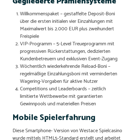
Gegliederte Prämiensysteme
Willkommenspaket – gestaffelte Deposit-Boni
über die ersten initialen vier Einzahlungen mit
Maximalwert bis 2.000 EUR plus zweihundert
Freispiele
VIP-Programm – 5-Level Treueprogramm mit
progressiven Rückerstattungen, dedizierten
Kundenbetreuern und exklusiven Event-Zugang
Wöchentlich wiederkehrende Reload-Boni –
regelmäßige Einzahlungsboni mit verminderten
Wagering-Vorgaben für aktive Nutzer
Competitions und Leaderboards – zeitlich
limitierte Wettbewerbe mit garantierten
Gewinnpools und materiellen Preisen
Mobile Spielerfahrung
Diese Smartphone- Version von Westace Spielcasino
wurde mittels HTML5-Standard erstellt und arbeitet