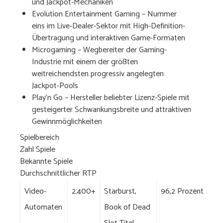
und Jackpot-Mechaniken
Evolution Entertainment Gaming – Nummer
eins im Live-Dealer-Sektor mit High-Definition-
Übertragung und interaktiven Game-Formaten
Microgaming – Wegbereiter der Gaming-
Industrie mit einem der größten
weitreichendsten progressiv angelegten
Jackpot-Pools
Play’n Go – Hersteller beliebter Lizenz-Spiele mit
gesteigerter Schwankungsbreite und attraktiven
Gewinnmöglichkeiten
Spielbereich
Zahl Spiele
Bekannte Spiele
Durchschnittlicher RTP
Video-
2.400+
Starburst,
96,2 Prozent
Automaten
Book of Dead