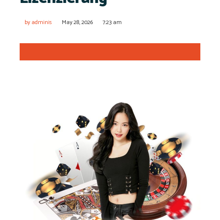
by
adminis
May 28, 2026
7:23 am