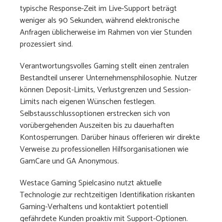
typische Response-Zeit im Live-Support beträgt
weniger als 90 Sekunden, während elektronische
Anfragen üblicherweise im Rahmen von vier Stunden
prozessiert sind.
Verantwortungsvolles Gaming stellt einen zentralen
Bestandteil unserer Unternehmensphilosophie. Nutzer
können Deposit-Limits, Verlustgrenzen und Session-
Limits nach eigenen Wünschen festlegen.
Selbstausschlussoptionen erstrecken sich von
vorübergehenden Auszeiten bis zu dauerhaften
Kontosperrungen. Darüber hinaus offerieren wir direkte
Verweise zu professionellen Hilfsorganisationen wie
GamCare und GA Anonymous.
Westace Gaming Spielcasino nutzt aktuelle
Technologie zur rechtzeitigen Identifikation riskanten
Gaming-Verhaltens und kontaktiert potentiell
gefährdete Kunden proaktiv mit Support-Optionen.